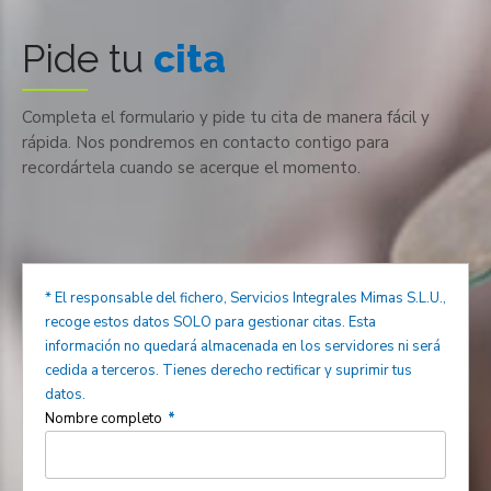
Pide tu
cita
Completa el formulario y pide tu cita de manera fácil y
rápida. Nos pondremos en contacto contigo para
recordártela cuando se acerque el momento.
* El responsable del fichero, Servicios Integrales Mimas S.L.U.,
recoge estos datos SOLO para gestionar citas. Esta
información no quedará almacenada en los servidores ni será
cedida a terceros. Tienes derecho rectificar y suprimir tus
datos.
Nombre completo